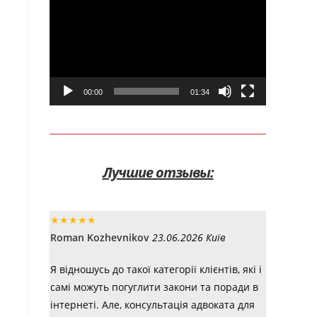
00:00
01:34
Лучшие отзывы:
★
★
★
★
★
Roman Kozhevnikov
23.06.2026 Київ
Я відношусь до такої категорії клієнтів, які і
самі можуть погуглити закони та поради в
інтернеті. Але, консультація адвоката для