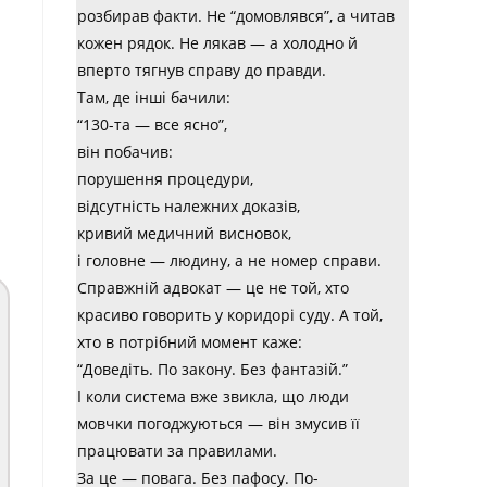
розбирав факти. Не “домовлявся”, а читав
кожен рядок. Не лякав — а холодно й
вперто тягнув справу до правди.
Там, де інші бачили:
“130-та — все ясно”,
він побачив:
порушення процедури,
відсутність належних доказів,
кривий медичний висновок,
і головне — людину, а не номер справи.
Справжній адвокат — це не той, хто
красиво говорить у коридорі суду. А той,
хто в потрібний момент каже:
“Доведіть. По закону. Без фантазій.”
І коли система вже звикла, що люди
мовчки погоджуються — він змусив її
працювати за правилами.
За це — повага. Без пафосу. По-