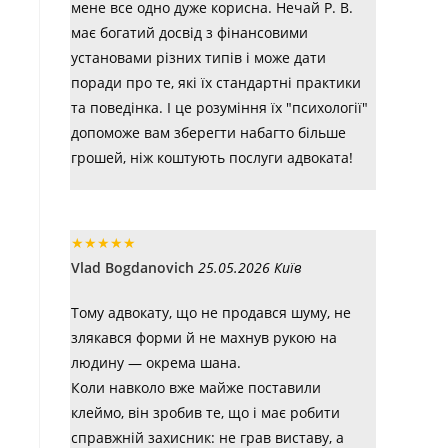
мене все одно дуже корисна. Нечай Р. В.
має богатий досвід з фінансовими
установами різних типів і може дати
поради про те, які їх стандартні практики
та поведінка. І це розуміння їх "психології"
допоможе вам зберегти набагто більше
грошей, ніж коштують послуги адвоката!
★
★
★
★
★
Vlad Bogdanovich
25.05.2026 Київ
Тому адвокату, що не продався шуму, не
злякався форми й не махнув рукою на
людину — окрема шана.
Коли навколо вже майже поставили
клеймо, він зробив те, що і має робити
справжній захисник: не грав виставу, а