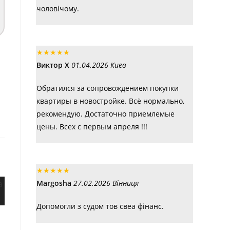
чоловічому.
★
★
★
★
★
Виктор Х
01.04.2026 Киев
Обратился за сопровождением покупки
квартиры в новостройке. Всё нормально,
рекомендую. Достаточно приемлемые
цены. Всех с первым апреля !!!
★
★
★
★
★
Margosha
27.02.2026 Вінниця
Допомогли з судом тов свеа фінанс.