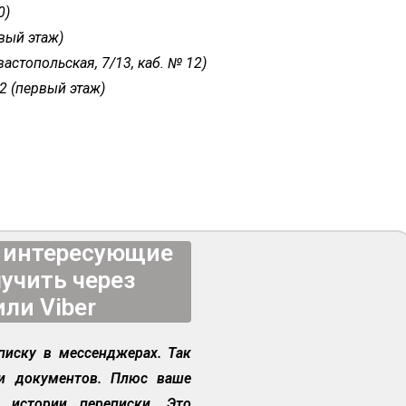
0)
вый этаж)
вастопольская, 7/13, каб. № 12)
2 (первый этаж)
а интересующие
учить через
или Viber
писку в мессенджерах. Так
ми документов. Плюс ваше
 истории переписки. Это