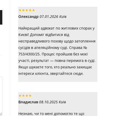
★
★
★
★
★
Олександр
07.01.2026 Київ
Найкращий адвокат по житлових спорах у
Києві! Допоміг відбитися від
несправедливого позову щодо затоплення
сусідів в апеляційному суді. Справа №
753/4300/25. Процес пройшов без моєї
участі, результат — повна перемога в суді.
Якщо шукаєте того, хто реально захищає
інтереси клієнта, звертайтеся сюди.
★
★
★
★
Владислав
08.10.2025 Київ
Незнаю, чи то мені допомогло те що