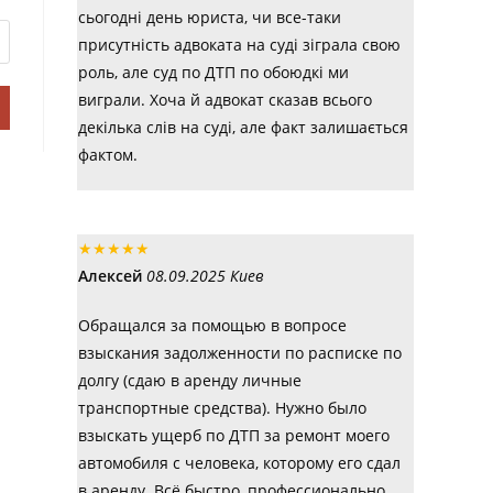
сьогодні день юриста, чи все-таки
присутність адвоката на суді зіграла свою
роль, але суд по ДТП по обоюдкі ми
виграли. Хоча й адвокат сказав всього
декілька слів на суді, але факт залишається
фактом.
★
★
★
★
★
Алексей
08.09.2025 Киев
Обращался за помощью в вопросе
взыскания задолженности по расписке по
долгу (сдаю в аренду личные
транспортные средства). Нужно было
взыскать ущерб по ДТП за ремонт моего
автомобиля с человека, которому его сдал
в аренду. Всё быстро, профессионально,