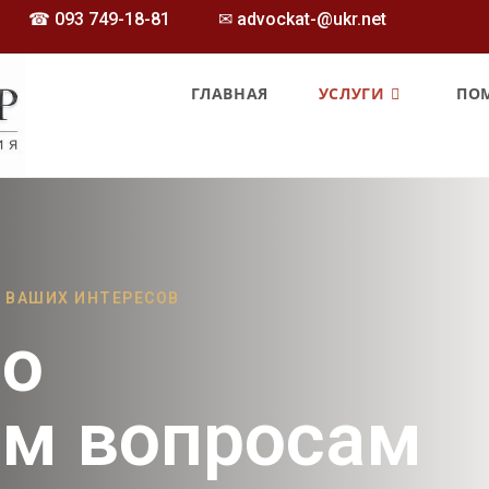
☎
093 749-18-81
✉ advockat-@ukr.net
ГЛАВНАЯ
УСЛУГИ
ПО
 ВАШИХ ИНТЕРЕСОВ
по
м вопросам