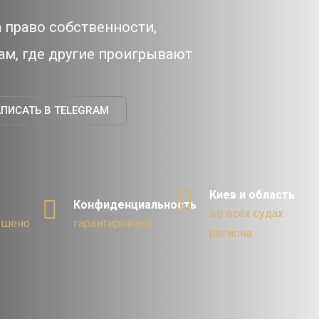
 право собственности,
м, где другие проигрывают
ПИСАТЬ В TELEGRAM
Киев и область
Конфиденциальность
во всех судах
ешено
гарантирована
региона