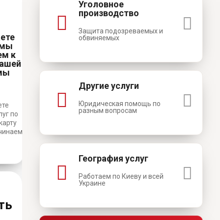
Уголовное
производство
Защита подозреваемых и
ете
обвиняемых
 мы
ем к
вашей
мы
Другие услуги
Юридическая помощь по
ете
разным вопросам
луг по
карту
ачинаем
География услуг
Работаем по Киеву и всей
Украине
ть