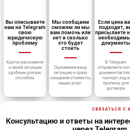
Вы описываете
Мы сообщаем
Если цена в
нам на Telegram
сможем ли мы
подходит, 
свою
вам помочь или
присылаете 
юридическую
нет и сколько
необходим
проблему
это будет
документ
стоить
Кратко расскажите
В Telegram
о своей ситуации
Оцениваем вашу
отправляете ко
удобным для вас
ситуацию и сразу
документов пл
способом.
называем стоимость
паспорт, код и
наших услуг.
прописку для
договора.
СВЯЗАТЬСЯ С
Консультацию и ответы на интер
через Telegram,