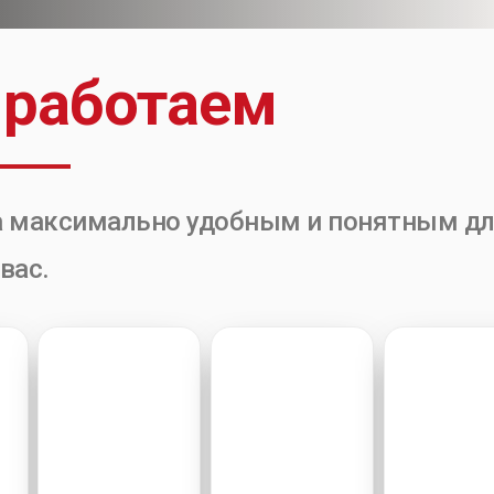
работаем
а максимально удобным и понятным д
вас.
4
5
6