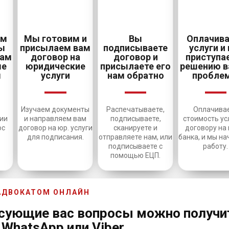
ам
Мы готовим и
Вы
Оплачива
вы
присылаем вам
подписываете
услуги и
нам
договор на
договор и
приступа
ые
юридические
присылаете его
решению 
ы
услуги
нам обратно
пробле
Изучаем документы
Распечатываете,
Оплачива
пии
и направляем вам
подписываете,
стоимость ус
юс
договор на юр. услуги
сканируете и
договору на 
для подписания.
отправляете нам, или
банка, и мы н
подписываете с
работу.
помощью ЕЦП.
 АДВОКАТОМ ОНЛАЙН
есующие вас вопросы можно получи
 WhatsApp или Viber