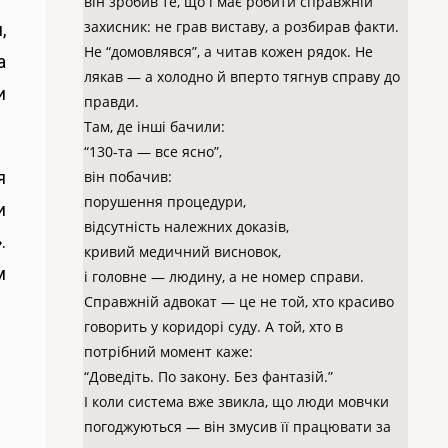
він зробив те, що і має робити справжній
захисник: не грав виставу, а розбирав факти.
,
Не “домовлявся”, а читав кожен рядок. Не
а
лякав — а холодно й вперто тягнув справу до
и
правди.
.
Там, де інші бачили:
“130-та — все ясно”,
він побачив:
я
порушення процедури,
и
відсутність належних доказів,
.
кривий медичний висновок,
м
і головне — людину, а не номер справи.
Справжній адвокат — це не той, хто красиво
говорить у коридорі суду. А той, хто в
потрібний момент каже:
“Доведіть. По закону. Без фантазій.”
І коли система вже звикла, що люди мовчки
погоджуються — він змусив її працювати за