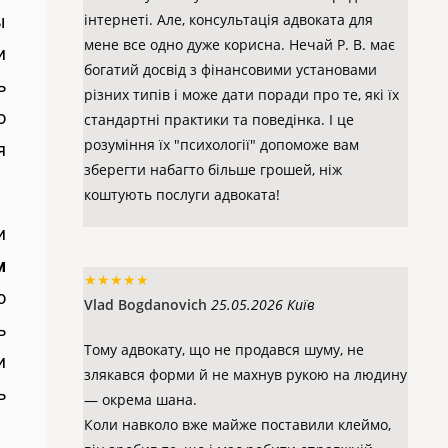
інтернеті. Але, консультація адвоката для
ы
мене все одно дуже корисна. Нечай Р. В. має
и
богатий досвід з фінансовими установами
ь
різних типів і може дати поради про те, які їх
о
стандартні практики та поведінка. І це
розуміння їх "психології" допоможе вам
я
зберегти набагто більше грошей, ніж
коштують послуги адвоката!
и
м
★
★
★
★
★
о
Vlad Bogdanovich
25.05.2026 Київ
ь
Тому адвокату, що не продався шуму, не
и
злякався форми й не махнув рукою на людину
ь
— окрема шана.
Коли навколо вже майже поставили клеймо,