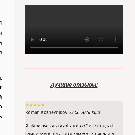
П
и
и
я
,
Лучшие отзывы:
т
й
★
★
★
★
★
о
Roman Kozhevnikov
23.06.2026 Київ
ь
.
Я відношусь до такої категорії клієнтів, які і
самі можуть погуглити закони та поради в