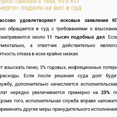
прос связан с тем, что КП
ерго» подало на вас в суд
ассово удовлетворяют исковые заявления К
вно обращается в суд с требованиями о взыскани
ссматриваются около
11 тысяч подобных дел
. Есл
ументально, а ответчик действительно являлс
ность отказа в иске крайне низкая.
т взыскать пеню, 3% годовых, инфляционные потери
расходы. Если после решения суда долг буде
ужбу, дополнительно начисляется исполнительски
плат нередко увеличивается примерно на
25%
п
роме того, исполнительная служба вправе наложит
 применять другие меры принудительного исполнения