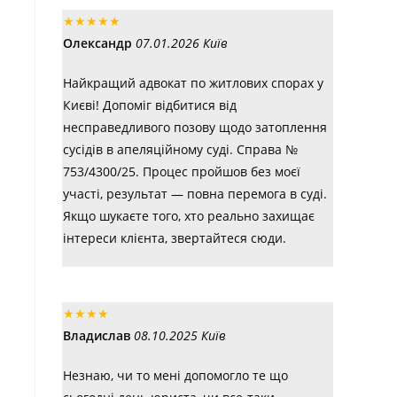
★
★
★
★
★
Олександр
07.01.2026 Київ
Найкращий адвокат по житлових спорах у
Києві! Допоміг відбитися від
несправедливого позову щодо затоплення
сусідів в апеляційному суді. Справа №
753/4300/25. Процес пройшов без моєї
участі, результат — повна перемога в суді.
Якщо шукаєте того, хто реально захищає
інтереси клієнта, звертайтеся сюди.
★
★
★
★
Владислав
08.10.2025 Київ
Незнаю, чи то мені допомогло те що