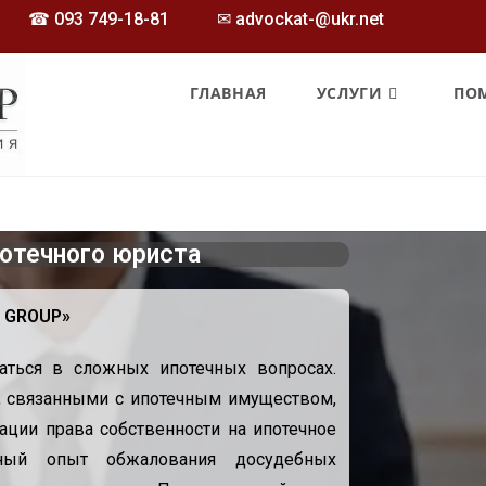
☎
093 749-18-81
✉ advockat-@ukr.net
ГЛАВНАЯ
УСЛУГИ
ПО
потечного юриста
. GROUP»
ться в сложных ипотечных вопросах.
 связанными с ипотечным имуществом,
ации права собственности на ипотечное
ный опыт обжалования досудебных