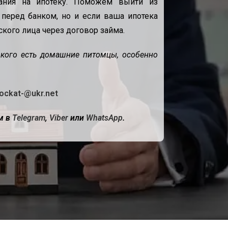
ания на ипотеку. Поможем выйти из
 перед банком, но и если ваша ипотека
кого лица через договор займа.
 кого есть домашние питомцы, особенно
ockat-@ukr.net
м в
Telegram
,
Viber
или
WhatsApp
.