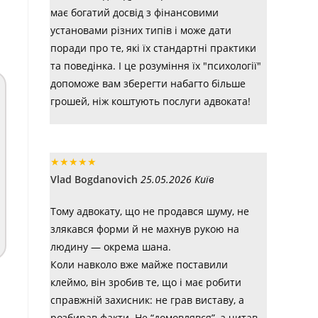
має богатий досвід з фінансовими
установами різних типів і може дати
поради про те, які їх стандартні практики
та поведінка. І це розуміння їх "психології"
допоможе вам зберегти набагто більше
грошей, ніж коштують послуги адвоката!
★
★
★
★
★
Vlad Bogdanovich
25.05.2026 Київ
Тому адвокату, що не продався шуму, не
злякався форми й не махнув рукою на
людину — окрема шана.
Коли навколо вже майже поставили
клеймо, він зробив те, що і має робити
справжній захисник: не грав виставу, а
розбирав факти. Не “домовлявся”, а читав