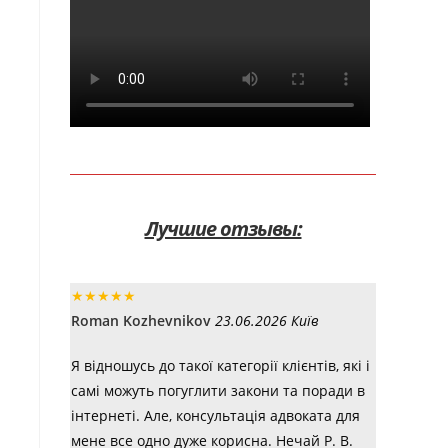
Лучшие отзывы:
★
★
★
★
★
Roman Kozhevnikov
23.06.2026 Київ
Я відношусь до такої категорії клієнтів, які і
самі можуть погуглити закони та поради в
інтернеті. Але, консультація адвоката для
мене все одно дуже корисна. Нечай Р. В.