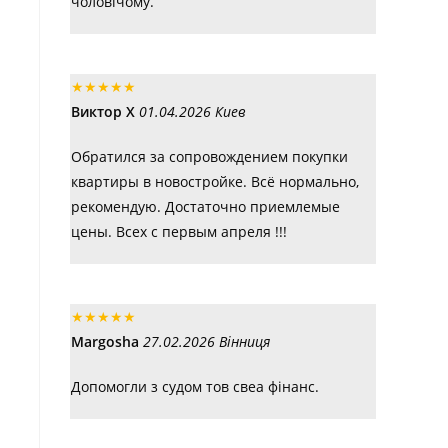
чоловічому.
★
★
★
★
★
Виктор Х
01.04.2026 Киев
Обратился за сопровождением покупки
квартиры в новостройке. Всё нормально,
рекомендую. Достаточно приемлемые
цены. Всех с первым апреля !!!
★
★
★
★
★
Margosha
27.02.2026 Вінниця
Допомогли з судом тов свеа фінанс.