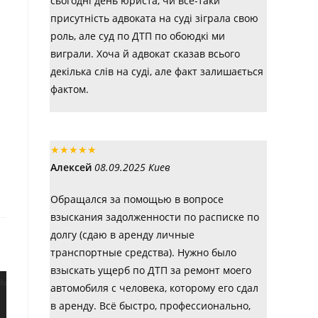
сьогодні день юриста, чи все-таки
присутність адвоката на суді зіграла свою
роль, але суд по ДТП по обоюдкі ми
виграли. Хоча й адвокат сказав всього
декілька слів на суді, але факт залишається
фактом.
★
★
★
★
★
Алексей
08.09.2025 Киев
Обращался за помощью в вопросе
взыскания задолженности по расписке по
долгу (сдаю в аренду личные
транспортные средства). Нужно было
взыскать ущерб по ДТП за ремонт моего
автомобиля с человека, которому его сдал
в аренду. Всё быстро, профессионально,