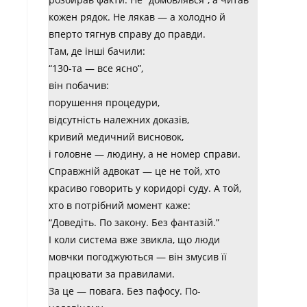
кожен рядок. Не лякав — а холодно й
вперто тягнув справу до правди.
Там, де інші бачили:
“130-та — все ясно”,
він побачив:
порушення процедури,
відсутність належних доказів,
кривий медичний висновок,
і головне — людину, а не номер справи.
Справжній адвокат — це не той, хто
красиво говорить у коридорі суду. А той,
хто в потрібний момент каже:
“Доведіть. По закону. Без фантазій.”
І коли система вже звикла, що люди
мовчки погоджуються — він змусив її
працювати за правилами.
За це — повага. Без пафосу. По-