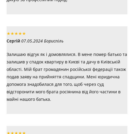
★
★
★
★
★
Сергій
07.05.2024 Бориспіль
Залишаю відгук як і домовлялися. В мене помер батько та
залишив у спадок квартиру в Києві та дачу в Київській
області. Мій брат громадянин російської федерації також
подав заяву на прийняття спадщини. Мені юридична
допомога знадобилася для того, щоб через суд
відсторонити мого брата росіянина від його частини в
майні нашого батька.
★
★
★
★
★