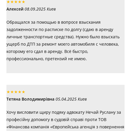
★
★
★
★
★
Алексей
08.09.2025 Киев
Обращался за помощью в вопросе взыскания
задолженности по расписке по долгу (сдаю в аренду
личные транспортные средства). Нужно было взыскать
ущерб по ДТП за ремонт моего автомобиля с человека,
которому его сдал в аренду. Всё быстро,
профессионально, претензий не имею.
★
★
★
★
★
Тетяна Володимирівна
05.04.2025 Киев
Хочу висловити щиру подяку адвокату Нечай Руслану за
професійну допомогу в судовій справі проти ТОВ
«Фінансова компанія «Європейська агенція з повернення