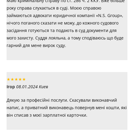
Маю кримінальну справу по ст. 286 ч. 2 ККУ. Вже більше
року справа слухається в суді. Моєю справою
займаються адвокати юридичної компанії «N.S. Group»,
нічого поганого сказати не можу, до кожного судового
засідання готуються та подають в суд документи для
мого захисту. Суддя лояльна, а тому сподіваюсь що буде
гарний для мене вирок суду.
★
★
★
★
★
Ігор
08.01.2024 Киев
Дякую за професійні послуги. Скасували виконавчий
напис, а приватний виконавець повернув мені кошти, які
він списав з моєї зарплатної карточки.