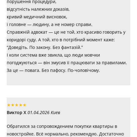
порушення процедури,
відсутність належних доказів,
кривий медичний висновок,
і головне — людину, а не номер справи.
Справжній адвокат — це не той, хто красиво говорить у
коридорі суду. А той, хто в потрібний момент каже:
“Доведіть. По закону. Без фантазій.”
І коли система вже звикла, що люди мовчки
погоджуються — він змусив її працювати за правилами.
За це — повага. Без пафосу. По-чоловічому.
★
★
★
★
★
Виктор Х
01.04.2026 Киев
Обратился за сопровождением покупки квартиры в
новостройке. Всё нормально, рекомендую. Достаточно