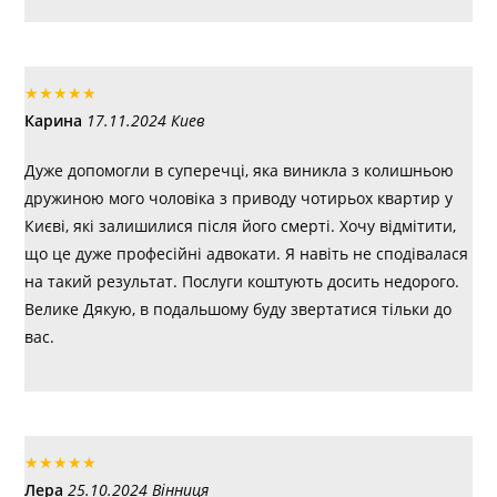
★
★
★
★
★
Карина
17.11.2024 Киев
Дуже допомогли в суперечці, яка виникла з колишньою
дружиною мого чоловіка з приводу чотирьох квартир у
Києві, які залишилися після його смерті. Хочу відмітити,
що це дуже професійні адвокати. Я навіть не сподівалася
на такий результат. Послуги коштують досить недорого.
Велике Дякую, в подальшому буду звертатися тільки до
вас.
★
★
★
★
★
Лера
25.10.2024 Вінниця