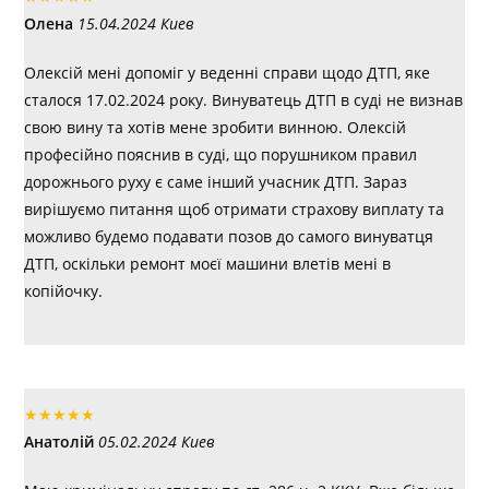
Олена
15.04.2024 Киев
Олексій мені допоміг у веденні справи щодо ДТП, яке
сталося 17.02.2024 року. Винуватець ДТП в суді не визнав
свою вину та хотів мене зробити винною. Олексій
професійно пояснив в суді, що порушником правил
дорожнього руху є саме інший учасник ДТП. Зараз
вирішуємо питання щоб отримати страхову виплату та
можливо будемо подавати позов до самого винуватця
ДТП, оскільки ремонт моєї машини влетів мені в
копійочку.
★
★
★
★
★
Анатолій
05.02.2024 Киев