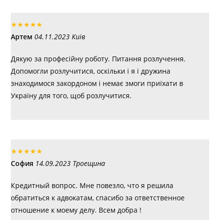
★
★
★
★
★
Артем
04.11.2023 Київ
Дякую за професійну роботу. Питання розлучення.
Допомогли розлучитися, оскільки і я і дружина
знаходимося закордоном і немає змоги приїхати в
Україну для того, щоб розлучитися.
★
★
★
★
★
София
14.09.2023 Троещина
Кредитный вопрос. Мне повезло, что я решила
обратиться к адвокатам, спасибо за ответственное
отношение к моему делу. Всем добра !