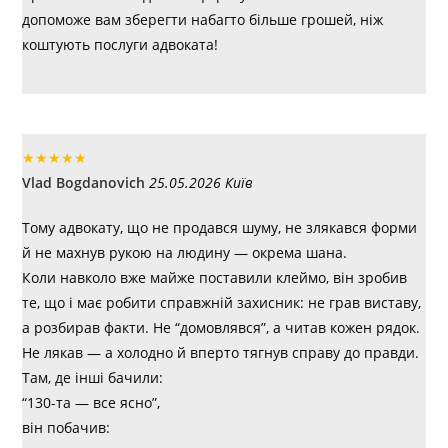
допоможе вам зберегти набагто більше грошей, ніж
коштують послуги адвоката!
★
★
★
★
★
Vlad Bogdanovich
25.05.2026 Київ
Тому адвокату, що не продався шуму, не злякався форми
й не махнув рукою на людину — окрема шана.
Коли навколо вже майже поставили клеймо, він зробив
те, що і має робити справжній захисник: не грав виставу,
а розбирав факти. Не “домовлявся”, а читав кожен рядок.
Не лякав — а холодно й вперто тягнув справу до правди.
Там, де інші бачили:
“130-та — все ясно”,
він побачив: