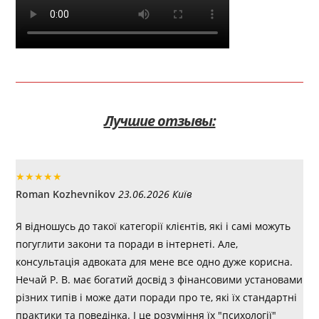
Лучшие отзывы:
★
★
★
★
★
Roman Kozhevnikov
23.06.2026 Київ
Я відношусь до такої категорії клієнтів, які і самі можуть
погуглити закони та поради в інтернеті. Але,
консультація адвоката для мене все одно дуже корисна.
Нечай Р. В. має богатий досвід з фінансовими установами
різних типів і може дати поради про те, які їх стандартні
практики та поведінка. І це розуміння їх "психології"