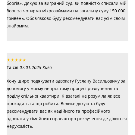
боргів». Дякую за виграний суд, ви повністю списали мій
борг за чотирма мікрозаймами на загальну суму 150 000
гривень. Обов’язково буду рекомендувати вас усім своїм
знайомим.
★
★
★
★
★
Таїсія
07.01.2025 Киев
Хочу щиро подякувати адвокату Руслану Васильовичу за
допомогу у моєму непростому процесі розлучення та
поділу спільної квартири. Я взагалі не розуміла як все
проходить та що робити. Велике дякую та буду
рекомендувати вас як надійного та професійного
адвоката у сімейних справах про розлучення де ділиться
нерухомість.