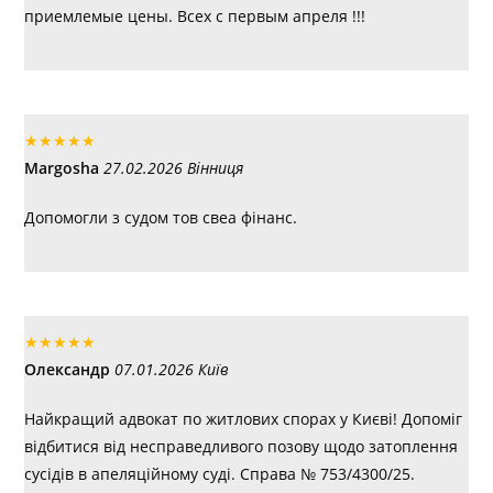
приемлемые цены. Всех с первым апреля !!!
★
★
★
★
★
Margosha
27.02.2026 Вінниця
Допомогли з судом тов свеа фінанс.
★
★
★
★
★
Олександр
07.01.2026 Київ
Найкращий адвокат по житлових спорах у Києві! Допоміг
відбитися від несправедливого позову щодо затоплення
сусідів в апеляційному суді. Справа № 753/4300/25.