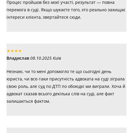
Процес пройшов без моєї участі, результат — повна
перемога в суді. Якщо шукаєте того, хто реально захищає
інтереси клієнта, звертайтеся сюди.
★
★
★
★
Владислав
08.10.2025 Київ
Незнаю, чи то мені допомогло те що сьогодні день
юриста, чи все-таки присутність адвоката на суді зіграла
свою роль, але суд по ДТП по обоюдкі ми виграли. Хоча й
адвокат сказав всього декілька слів на суді, але факт
залишається фактом.