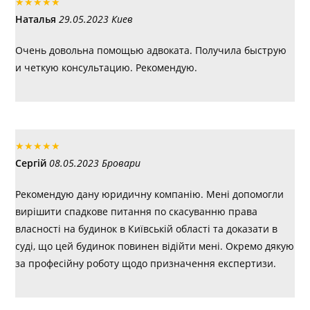
★
★
★
★
★
Наталья
29.05.2023 Киев
Очень довольна помощью адвоката. Получила быструю
и четкую консультацию. Рекомендую.
★
★
★
★
★
Сергій
08.05.2023 Бровари
Рекомендую дану юридичну компанію. Мені допомогли
вирішити спадкове питання по скасуванню права
власності на будинок в Київській області та доказати в
суді, що цей будинок повинен відійти мені. Окремо дякую
за професійну роботу щодо призначення експертизи.