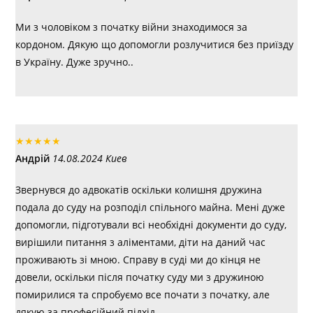
Ми з чоловіком з початку війни знаходимося за
кордоном. Дякую що допомогли розлучитися без приїзду
в Україну. Дуже зручно..
★
★
★
★
★
Андрій
14.08.2024 Киев
Звернувся до адвокатів оскільки колишня дружина
подала до суду на розподіл спільного майна. Мені дуже
допомогли, підготували всі необхідні документи до суду,
вирішили питання з аліментами, діти на даний час
проживають зі мною. Справу в суді ми до кінця не
довели, оскільки після початку суду ми з дружиною
помирилися та спробуємо все почати з початку, але
дякую за професійний підхід.