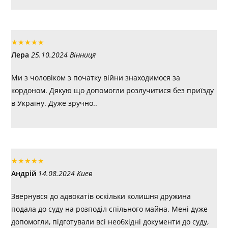
★
★
★
★
★
Лера
25.10.2024 Вінниця
Ми з чоловіком з початку війни знаходимося за
кордоном. Дякую що допомогли розлучитися без приїзду
в Україну. Дуже зручно..
★
★
★
★
★
Андрій
14.08.2024 Киев
Звернувся до адвокатів оскільки колишня дружина
подала до суду на розподіл спільного майна. Мені дуже
допомогли, підготували всі необхідні документи до суду,