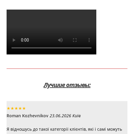
Лучшие отзывы:
★
★
★
★
★
Roman Kozhevnikov
23.06.2026 Київ
Я відношусь до такої категорії клієнтів, які і самі можуть