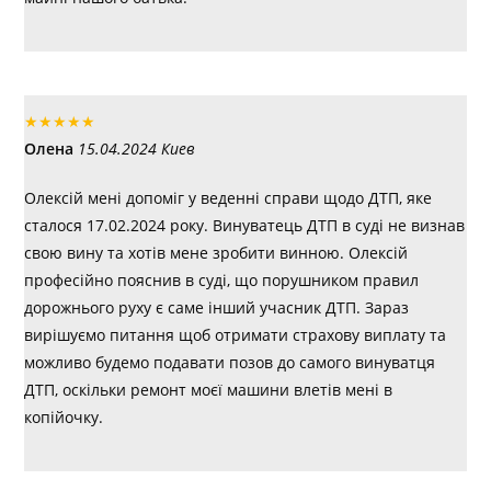
★
★
★
★
★
Олена
15.04.2024 Киев
Олексій мені допоміг у веденні справи щодо ДТП, яке
сталося 17.02.2024 року. Винуватець ДТП в суді не визнав
свою вину та хотів мене зробити винною. Олексій
професійно пояснив в суді, що порушником правил
дорожнього руху є саме інший учасник ДТП. Зараз
вирішуємо питання щоб отримати страхову виплату та
можливо будемо подавати позов до самого винуватця
ДТП, оскільки ремонт моєї машини влетів мені в
копійочку.