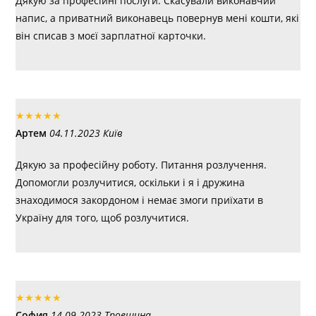
Дякую за професійні послуги. Скасували виконавчий
напис, а приватний виконавець повернув мені кошти, які
він списав з моєї зарплатної карточки.
★
★
★
★
★
Артем
04.11.2023 Київ
Дякую за професійну роботу. Питання розлучення.
Допомогли розлучитися, оскільки і я і дружина
знаходимося закордоном і немає змоги приїхати в
Україну для того, щоб розлучитися.
★
★
★
★
★
София
14.09.2023 Троещина