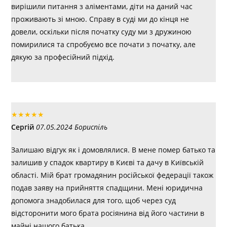
вирішили питання з аліментами, діти на даний час
проживають зі мною. Справу в суді ми до кінця не
довели, оскільки після початку суду ми з дружиною
помирилися та спробуємо все почати з початку, але
дякую за професійний підхід.
★
★
★
★
★
Сергій
07.05.2024 Бориспіль
Залишаю відгук як і домовлялися. В мене помер батько та
залишив у спадок квартиру в Києві та дачу в Київській
області. Мій брат громадянин російської федерації також
подав заяву на прийняття спадщини. Мені юридична
допомога знадобилася для того, щоб через суд
відсторонити мого брата росіянина від його частини в
майні нашого батька.