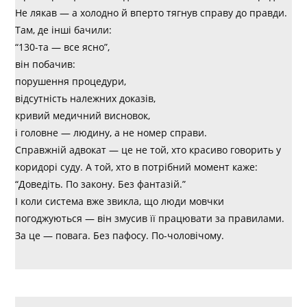
Не лякав — а холодно й вперто тягнув справу до правди.
Там, де інші бачили:
“130-та — все ясно”,
він побачив:
порушення процедури,
відсутність належних доказів,
кривий медичний висновок,
і головне — людину, а не номер справи.
Справжній адвокат — це не той, хто красиво говорить у
коридорі суду. А той, хто в потрібний момент каже:
“Доведіть. По закону. Без фантазій.”
І коли система вже звикла, що люди мовчки
погоджуються — він змусив її працювати за правилами.
За це — повага. Без пафосу. По-чоловічому.