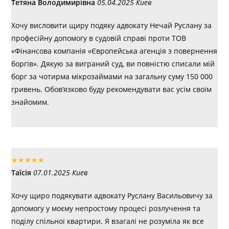
Тетяна Володимирівна
05.04.2025 Киев
Хочу висловити щиру подяку адвокату Нечай Руслану за
професійну допомогу в судовій справі проти ТОВ
«Фінансова компанія «Європейська агенція з повернення
боргів». Дякую за виграний суд, ви повністю списали мій
борг за чотирма мікрозаймами на загальну суму 150 000
гривень. Обов’язково буду рекомендувати вас усім своїм
знайомим.
★
★
★
★
★
Таїсія
07.01.2025 Киев
Хочу щиро подякувати адвокату Руслану Васильовичу за
допомогу у моєму непростому процесі розлучення та
поділу спільної квартири. Я взагалі не розуміла як все