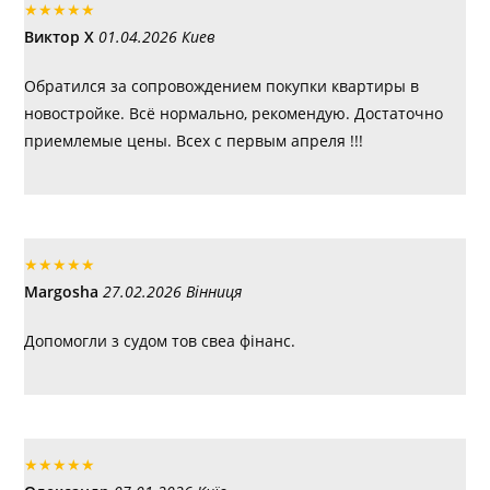
★
★
★
★
★
Виктор Х
01.04.2026 Киев
Обратился за сопровождением покупки квартиры в
новостройке. Всё нормально, рекомендую. Достаточно
приемлемые цены. Всех с первым апреля !!!
★
★
★
★
★
Margosha
27.02.2026 Вінниця
Допомогли з судом тов свеа фінанс.
★
★
★
★
★