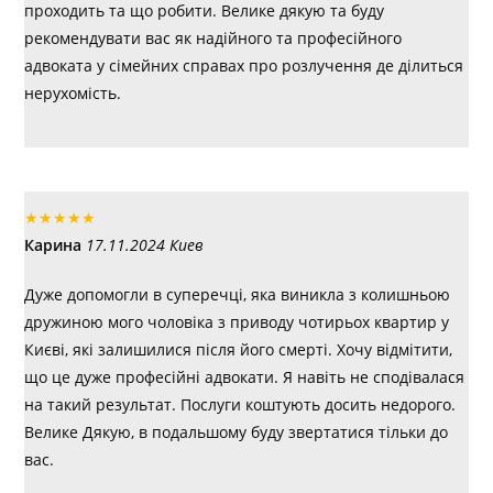
проходить та що робити. Велике дякую та буду
рекомендувати вас як надійного та професійного
адвоката у сімейних справах про розлучення де ділиться
нерухомість.
★
★
★
★
★
Карина
17.11.2024 Киев
Дуже допомогли в суперечці, яка виникла з колишньою
дружиною мого чоловіка з приводу чотирьох квартир у
Києві, які залишилися після його смерті. Хочу відмітити,
що це дуже професійні адвокати. Я навіть не сподівалася
на такий результат. Послуги коштують досить недорого.
Велике Дякую, в подальшому буду звертатися тільки до
вас.