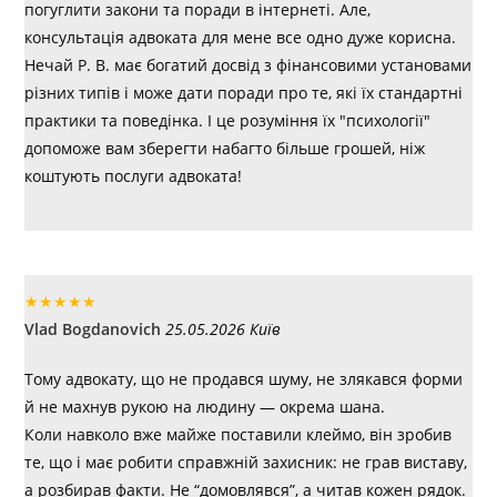
погуглити закони та поради в інтернеті. Але,
консультація адвоката для мене все одно дуже корисна.
Нечай Р. В. має богатий досвід з фінансовими установами
різних типів і може дати поради про те, які їх стандартні
практики та поведінка. І це розуміння їх "психології"
допоможе вам зберегти набагто більше грошей, ніж
коштують послуги адвоката!
★
★
★
★
★
Vlad Bogdanovich
25.05.2026 Київ
Тому адвокату, що не продався шуму, не злякався форми
й не махнув рукою на людину — окрема шана.
Коли навколо вже майже поставили клеймо, він зробив
те, що і має робити справжній захисник: не грав виставу,
а розбирав факти. Не “домовлявся”, а читав кожен рядок.