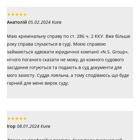
★
★
★
★
★
Анатолій
05.02.2024 Киев
Маю кримінальну справу по ст. 286 ч. 2 ККУ. Вже більше
року справа слухається в суді. Моєю справою
займаються адвокати юридичної компанії «N.S. Group»,
нічого поганого сказати не можу, до кожного судового
засідання готуються та подають в суд документи для
мого захисту. Суддя лояльна, а тому сподіваюсь що буде
гарний для мене вирок суду.
★
★
★
★
★
Ігор
08.01.2024 Киев