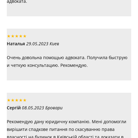
адвоката.
★
★
★
★
★
Наталья
29.05.2023 Киев
Очень довольна помощью адвоката. Получила быструю
и четкую консультацию. Рекомендую.
★
★
★
★
★
Сергій
08.05.2023 Бровари
Рекомендую дану юридичну компанію. Мені допомогли
вирішити спадкове питання по скасуванню права
власності на будинок в Київській області та доказати в