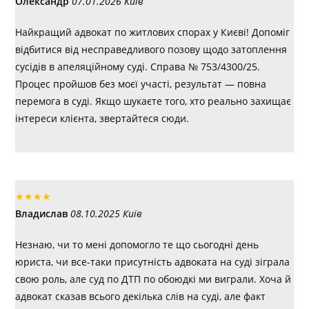
Олександр
07.01.2026 Київ
Найкращий адвокат по житлових спорах у Києві! Допоміг
відбитися від несправедливого позову щодо затоплення
сусідів в апеляційному суді. Справа № 753/4300/25.
Процес пройшов без моєї участі, результат — повна
перемога в суді. Якщо шукаєте того, хто реально захищає
інтереси клієнта, звертайтеся сюди.
★
★
★
★
Владислав
08.10.2025 Київ
Незнаю, чи то мені допомогло те що сьогодні день
юриста, чи все-таки присутність адвоката на суді зіграла
свою роль, але суд по ДТП по обоюдкі ми виграли. Хоча й
адвокат сказав всього декілька слів на суді, але факт