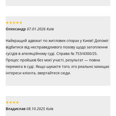
★
★
★
★
★
Олександр
07.01.2026 Київ
Найкращий адвокат по житлових спорах у Києві! Допоміг
відбитися від несправедливого позову щодо затоплення
сусідів в апеляційному суді. Справа № 753/4300/25.
Процес пройшов без моєї участі, результат — повна
перемога в суді. Якщо шукаєте того, хто реально захищає
інтереси клієнта, звертайтеся сюди.
★
★
★
★
Владислав
08.10.2025 Київ