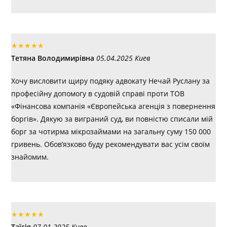
★
★
★
★
★
Тетяна Володимирівна
05.04.2025 Киев
Хочу висловити щиру подяку адвокату Нечай Руслану за
професійну допомогу в судовій справі проти ТОВ
«Фінансова компанія «Європейська агенція з повернення
боргів». Дякую за виграний суд, ви повністю списали мій
борг за чотирма мікрозаймами на загальну суму 150 000
гривень. Обов’язково буду рекомендувати вас усім своїм
знайомим.
★
★
★
★
★
Таїсія
07.01.2025 Киев