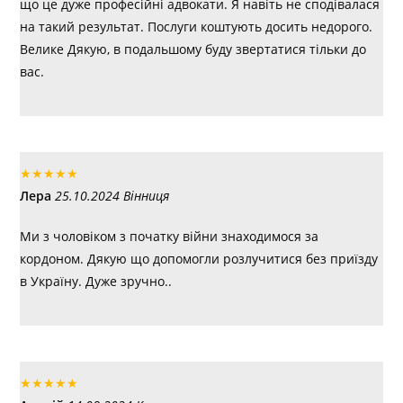
що це дуже професійні адвокати. Я навіть не сподівалася
на такий результат. Послуги коштують досить недорого.
Велике Дякую, в подальшому буду звертатися тільки до
вас.
★
★
★
★
★
Лера
25.10.2024 Вінниця
Ми з чоловіком з початку війни знаходимося за
кордоном. Дякую що допомогли розлучитися без приїзду
в Україну. Дуже зручно..
★
★
★
★
★