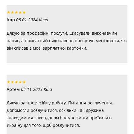
★
★
★
★
★
Ігор
08.01.2024 Киев
Дякую за професійні послуги. Скасували виконавчий
напис, а приватний виконавець повернув мені кошти, які
він списав з моєї зарплатної карточки.
★
★
★
★
★
Артем
04.11.2023 Київ
Дякую за професійну роботу. Питання розлучення.
Допомогли розлучитися, оскільки і я і дружина
знаходимося закордоном і немає змоги приїхати в
Україну для того, щоб розлучитися.