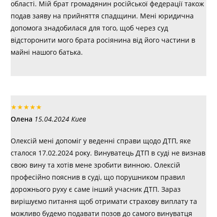
області. Мій брат громадянин російської федерації також
подав заяву на прийняття спадщини. Мені юридична
допомога знадобилася для того, щоб через суд
відсторонити мого брата росіянина від його частини в
майні нашого батька.
★
★
★
★
★
Олена
15.04.2024 Киев
Олексій мені допоміг у веденні справи щодо ДТП, яке
сталося 17.02.2024 року. Винуватець ДТП в суді не визнав
свою вину та хотів мене зробити винною. Олексій
професійно пояснив в суді, що порушником правил
дорожнього руху є саме інший учасник ДТП. Зараз
вирішуємо питання щоб отримати страхову виплату та
можливо будемо подавати позов до самого винуватця