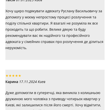
Хочу щиро подякувати адвокату Руслану Васильовичу за
допомогу у моєму непростому процесі розлучення та
поділу спільної квартири. Я взагалі не розуміла як все
проходить та що робити. Велике дякую та буду
рекомендувати вас як надійного та професійного
адвоката у сімейних справах про розлучення де ділиться
нерухомість.
★
★
★
★
★
Карина
17.11.2024 Киев
Дуже допомогли в суперечці, яка виникла з колишньою
дружиною мого чоловіка з приводу чотирьох квартир у
Києві, які залишилися після його смерті. Хочу відмітити,