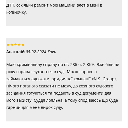
ДТП, оскільки ремонт моєї машини влетів мені в
копійочку.
★
★
★
★
★
Анатолій
05.02.2024 Киев
Маю кримінальну справу по ст. 286 ч. 2 ККУ. Вже більше
року справа слухається в суді. Моєю справою
займаються адвокати юридичної компанії «N.S. Group»,
нічого поганого сказати не можу, до кожного судового
засідання готуються та подають в суд документи для
мого захисту. Суддя лояльна, а тому сподіваюсь що буде
гарний для мене вирок суду.