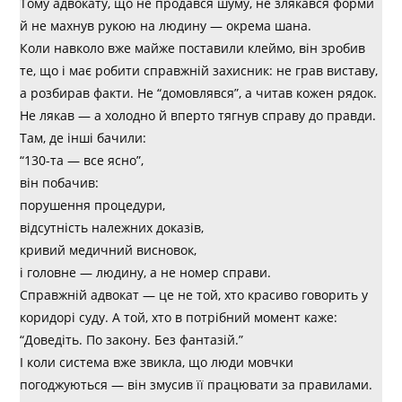
Тому адвокату, що не продався шуму, не злякався форми
й не махнув рукою на людину — окрема шана.
Коли навколо вже майже поставили клеймо, він зробив
те, що і має робити справжній захисник: не грав виставу,
а розбирав факти. Не “домовлявся”, а читав кожен рядок.
Не лякав — а холодно й вперто тягнув справу до правди.
Там, де інші бачили:
“130-та — все ясно”,
він побачив:
порушення процедури,
відсутність належних доказів,
кривий медичний висновок,
і головне — людину, а не номер справи.
Справжній адвокат — це не той, хто красиво говорить у
коридорі суду. А той, хто в потрібний момент каже:
“Доведіть. По закону. Без фантазій.”
І коли система вже звикла, що люди мовчки
погоджуються — він змусив її працювати за правилами.