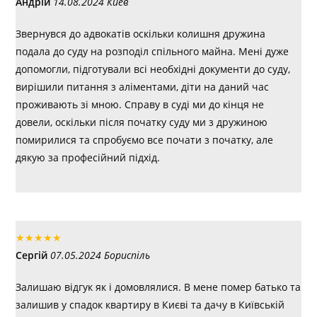
Андрій
14.08.2024 Киев
Звернувся до адвокатів оскільки колишня дружина
подала до суду на розподіл спільного майна. Мені дуже
допомогли, підготували всі необхідні документи до суду,
вирішили питання з аліментами, діти на даний час
проживають зі мною. Справу в суді ми до кінця не
довели, оскільки після початку суду ми з дружиною
помирилися та спробуємо все почати з початку, але
дякую за професійний підхід.
★
★
★
★
★
Сергій
07.05.2024 Бориспіль
Залишаю відгук як і домовлялися. В мене помер батько та
залишив у спадок квартиру в Києві та дачу в Київській