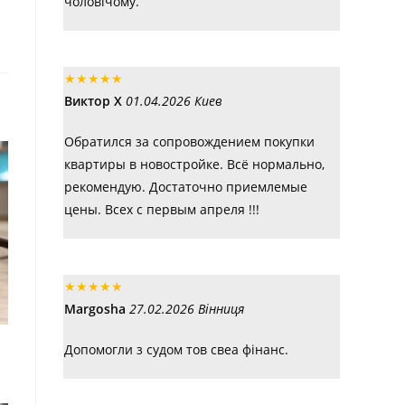
чоловічому.
★
★
★
★
★
Виктор Х
01.04.2026 Киев
Обратился за сопровождением покупки
квартиры в новостройке. Всё нормально,
рекомендую. Достаточно приемлемые
цены. Всех с первым апреля !!!
★
★
★
★
★
Margosha
27.02.2026 Вінниця
Допомогли з судом тов свеа фінанс.