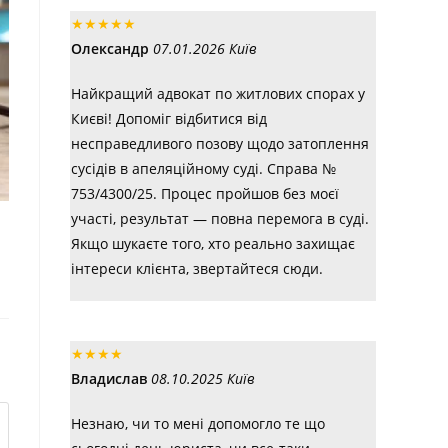
★
★
★
★
★
Олександр
07.01.2026 Київ
Найкращий адвокат по житлових спорах у
Києві! Допоміг відбитися від
несправедливого позову щодо затоплення
сусідів в апеляційному суді. Справа №
753/4300/25. Процес пройшов без моєї
участі, результат — повна перемога в суді.
Якщо шукаєте того, хто реально захищає
інтереси клієнта, звертайтеся сюди.
★
★
★
★
Владислав
08.10.2025 Київ
Незнаю, чи то мені допомогло те що