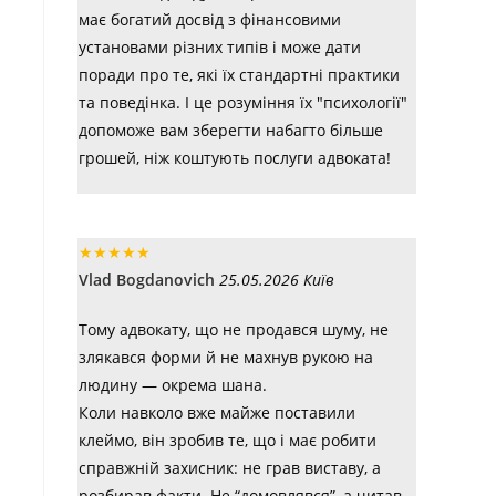
має богатий досвід з фінансовими
установами різних типів і може дати
поради про те, які їх стандартні практики
та поведінка. І це розуміння їх "психології"
допоможе вам зберегти набагто більше
грошей, ніж коштують послуги адвоката!
★
★
★
★
★
Vlad Bogdanovich
25.05.2026 Київ
Тому адвокату, що не продався шуму, не
злякався форми й не махнув рукою на
людину — окрема шана.
Коли навколо вже майже поставили
клеймо, він зробив те, що і має робити
справжній захисник: не грав виставу, а
розбирав факти. Не “домовлявся”, а читав