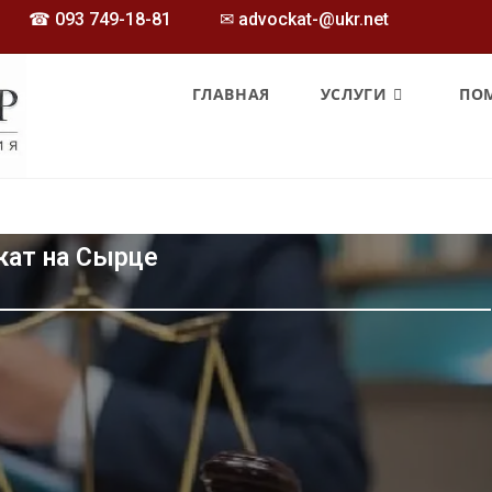
☎
093 749-18-81
✉ advockat-@ukr.net
ГЛАВНАЯ
УСЛУГИ
ПО
кат на Сырце