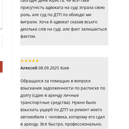
сьогодні день юриста, чи все-таки
присутність адвоката на суді зіграла свою
роль, але суд по ДТП по обоюдкі ми
виграли. Хоча й адвокат сказав всього
декілька слів на суді, але факт залишається
фактом.
★
★
★
★
★
Алексей
08.09.2025 Киев
Обращался за помощью в вопросе
взыскания задолженности по расписке по
долгу (сдаю в аренду личные
транспортные средства). Нужно было
взыскать ущерб по ДТП за ремонт моего
автомобиля с человека, которому его сдал
в аренду. Всё быстро, профессионально,