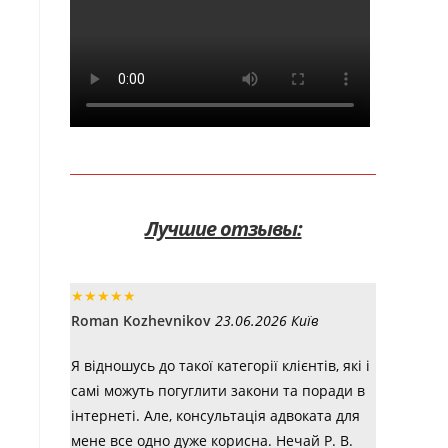
Лучшие отзывы:
★
★
★
★
★
Roman Kozhevnikov
23.06.2026 Київ
Я відношусь до такої категорії клієнтів, які і
самі можуть погуглити закони та поради в
інтернеті. Але, консультація адвоката для
мене все одно дуже корисна. Нечай Р. В.