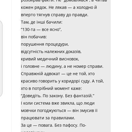
кожен рядок. Не лякав — а холодно й
вперто тягнув справу до правди.
Там, де інші бачили:
“130-та — все ясно”,
він побачив:
порушення процедури,
відсутність належних доказів,
кривий медичний висновок,
і головне — людину, а не номер справи.
Справжній адвокат — це не той, хто
красиво говорить у коридорі суду. А той,
хто в потрібний момент каже:
“Доведіть. По закону. Без фантазій.”
І коли система вже звикла, що люди
мовчки погоджуються — він змусив її
працювати за правилами.
За це — повага. Без пафосу. По-