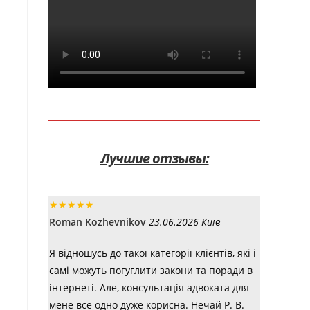
Лучшие отзывы:
★
★
★
★
★
Roman Kozhevnikov
23.06.2026 Київ
Я відношусь до такої категорії клієнтів, які і
самі можуть погуглити закони та поради в
інтернеті. Але, консультація адвоката для
мене все одно дуже корисна. Нечай Р. В.