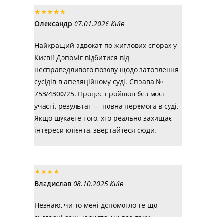
★
★
★
★
★
Олександр
07.01.2026 Київ
Найкращий адвокат по житлових спорах у
Києві! Допоміг відбитися від
несправедливого позову щодо затоплення
сусідів в апеляційному суді. Справа №
753/4300/25. Процес пройшов без моєї
участі, результат — повна перемога в суді.
Якщо шукаєте того, хто реально захищає
інтереси клієнта, звертайтеся сюди.
★
★
★
★
Владислав
08.10.2025 Київ
Незнаю, чи то мені допомогло те що