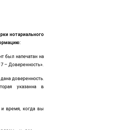
ерки нотариального
ормацию:
ент был напечатан на
«7 – Доверенность».
выдана доверенность.
торая указанна в
а и время, когда вы