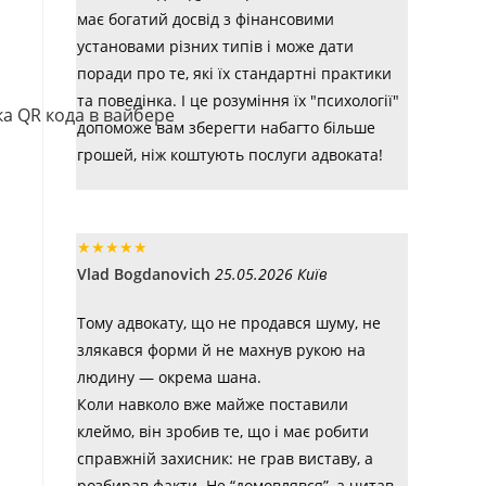
має богатий досвід з фінансовими
установами різних типів і може дати
поради про те, які їх стандартні практики
та поведінка. І це розуміння їх "психології"
допоможе вам зберегти набагто більше
грошей, ніж коштують послуги адвоката!
★
★
★
★
★
Vlad Bogdanovich
25.05.2026 Київ
Тому адвокату, що не продався шуму, не
злякався форми й не махнув рукою на
людину — окрема шана.
Коли навколо вже майже поставили
клеймо, він зробив те, що і має робити
справжній захисник: не грав виставу, а
розбирав факти. Не “домовлявся”, а читав