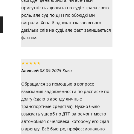
сьогодні день юриста, чи все-таки
присутність адвоката на суді зіграла свою
роль, але суд по ДТП по обоюдкі ми
виграли. Хоча й адвокат сказав всього
декілька слів на суді, але факт залишається
фактом.
★
★
★
★
★
Алексей
08.09.2025 Киев
Обращался за помощью в вопросе
взыскания задолженности по расписке по
долгу (сдаю в аренду личные
транспортные средства). Нужно было
взыскать ущерб по ДТП за ремонт моего
автомобиля с человека, которому его сдал
в аренду. Всё быстро, профессионально,