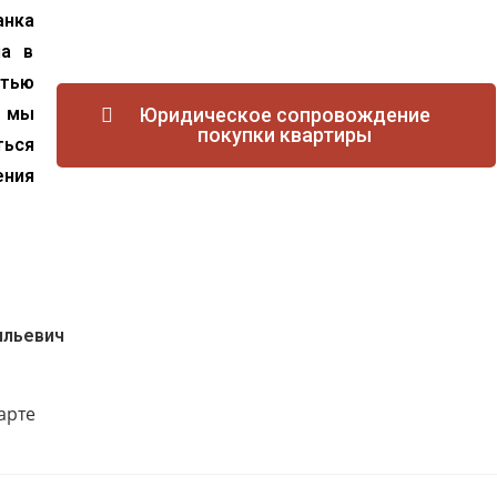
нка
ла в
стью
 мы
Юридическое сопровождение
покупки квартиры
ться
ения
ильевич