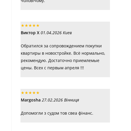
чоловічому.
★
★
★
★
★
Виктор Х
01.04.2026 Киев
Обратился за сопровождением покупки
квартиры в новостройке. Всё нормально,
рекомендую. Достаточно приемлемые
цены. Всех с первым апреля !!!
★
★
★
★
★
Margosha
27.02.2026 Вінниця
Допомогли з судом тов свеа фінанс.