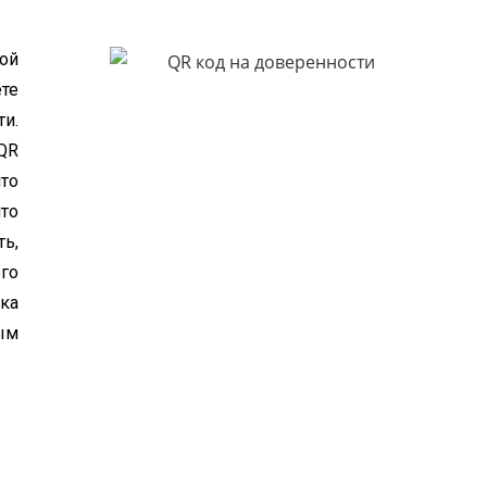
ой
те
и.
 QR
то
то
ь,
го
ка
ым